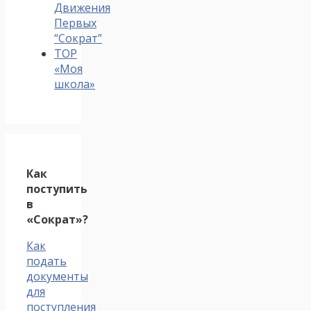
Движения
Первых
“Сократ”
ТОР
«Моя
школа»
Как
поступить
в
«Сократ»?
Как
подать
документы
для
поступления