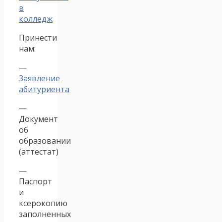
в
колледж
Принести
нам:
—
Заявление
абитуриента
—
Документ
об
образовании
(аттестат)
—
Паспорт
и
ксерокопию
заполненных