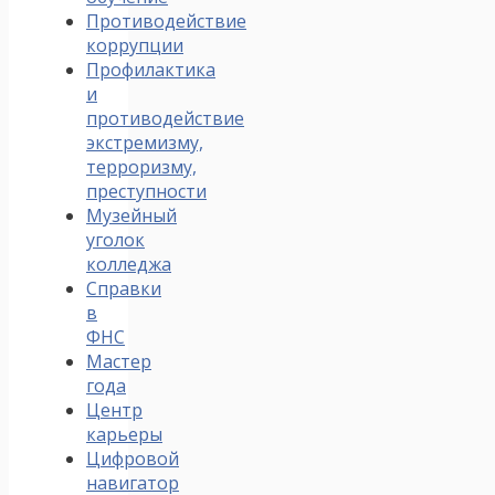
Противодействие
коррупции
Профилактика
и
противодействие
экстремизму,
терроризму,
преступности
Музейный
уголок
колледжа
Справки
в
ФНС
Мастер
года
Центр
карьеры
Цифровой
навигатор