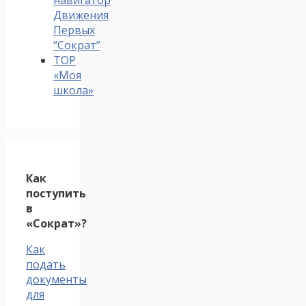
Движения
Первых
“Сократ”
ТОР
«Моя
школа»
Как
поступить
в
«Сократ»?
Как
подать
документы
для