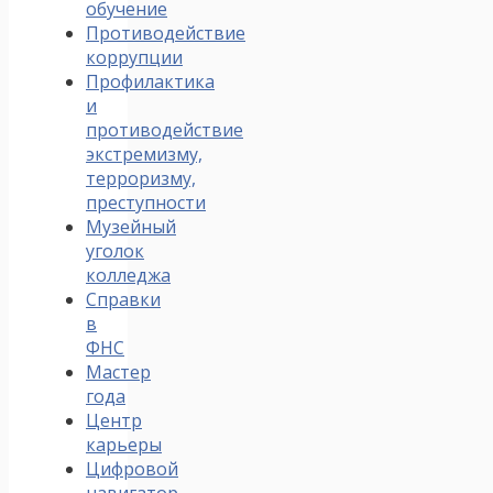
обучение
Противодействие
коррупции
Профилактика
и
противодействие
экстремизму,
терроризму,
преступности
Музейный
уголок
колледжа
Справки
в
ФНС
Мастер
года
Центр
карьеры
Цифровой
навигатор