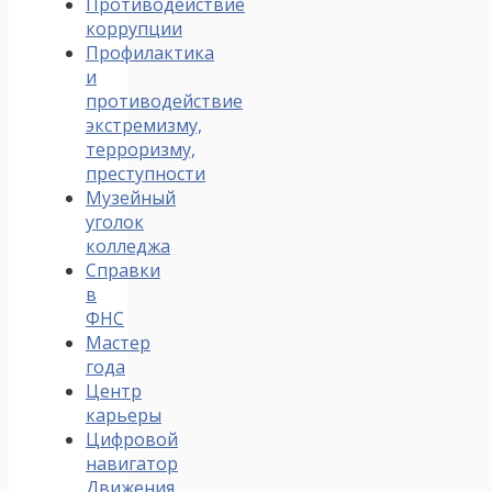
Противодействие
коррупции
Профилактика
и
противодействие
экстремизму,
терроризму,
преступности
Музейный
уголок
колледжа
Справки
в
ФНС
Мастер
года
Центр
карьеры
Цифровой
навигатор
Движения