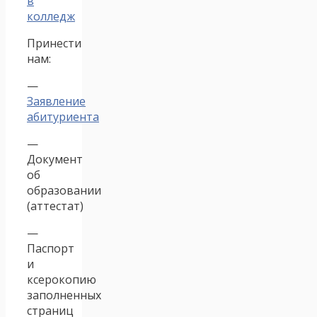
в
колледж
Принести
нам:
—
Заявление
абитуриента
—
Документ
об
образовании
(аттестат)
—
Паспорт
и
ксерокопию
заполненных
страниц