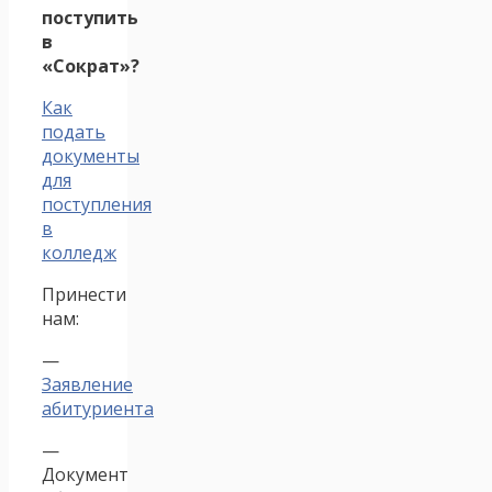
поступить
в
«Сократ»?
Как
подать
документы
для
поступления
в
колледж
Принести
нам:
—
Заявление
абитуриента
—
Документ