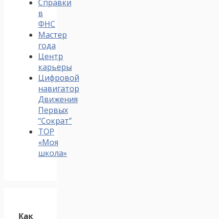
Справки
в
ФНС
Мастер
года
Центр
карьеры
Цифровой
навигатор
Движения
Первых
“Сократ”
ТОР
«Моя
школа»
Как