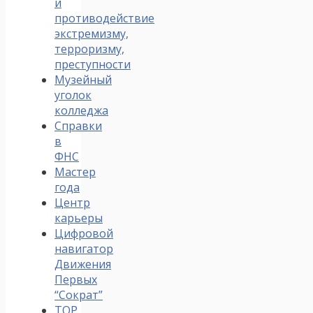
и
противодействие
экстремизму,
терроризму,
преступности
Музейный
уголок
колледжа
Справки
в
ФНС
Мастер
года
Центр
карьеры
Цифровой
навигатор
Движения
Первых
“Сократ”
ТОР