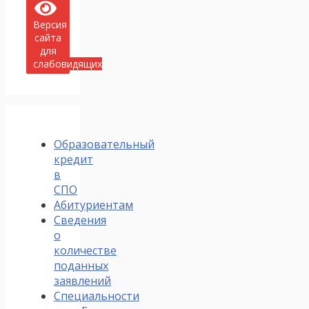
Версия
сайта
для
слабовидящих
Образовательный
кредит
в
СПО
Абитуриентам
Сведения
о
количестве
поданных
заявлений
Специальности