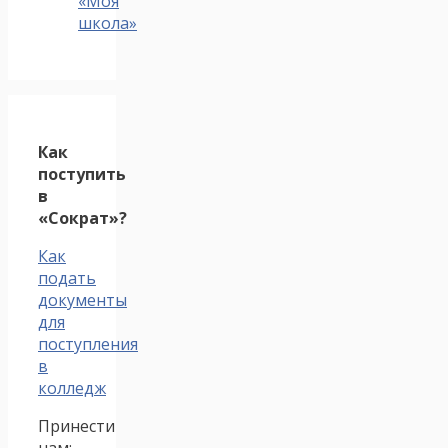
«Моя
школа»
Как
поступить
в
«Сократ»?
Как
подать
документы
для
поступления
в
колледж
Принести
нам: