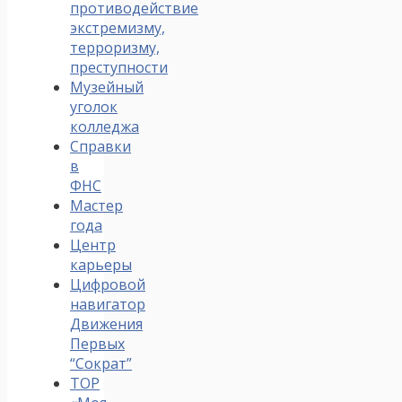
противодействие
экстремизму,
терроризму,
преступности
Музейный
уголок
колледжа
Справки
в
ФНС
Мастер
года
Центр
карьеры
Цифровой
навигатор
Движения
Первых
“Сократ”
ТОР