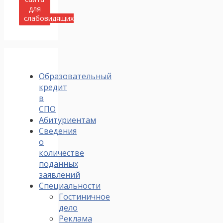
для
слабовидящих
Образовательный
кредит
в
СПО
Абитуриентам
Сведения
о
количестве
поданных
заявлений
Специальности
Гостиничное
дело
Реклама