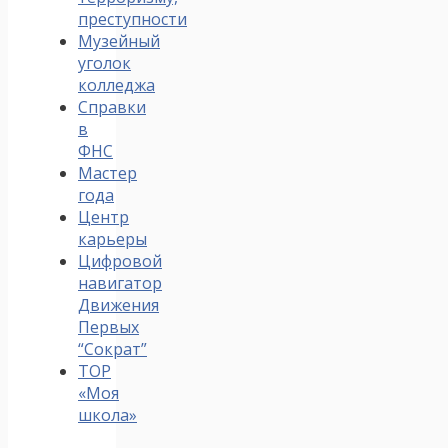
преступности
Музейный
уголок
колледжа
Справки
в
ФНС
Мастер
года
Центр
карьеры
Цифровой
навигатор
Движения
Первых
“Сократ”
ТОР
«Моя
школа»