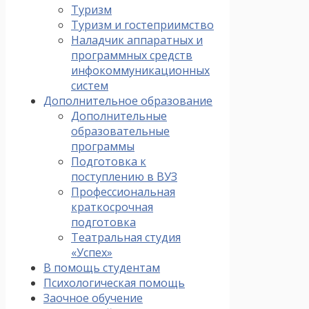
Туризм
Туризм и гостеприимство
Наладчик аппаратных и
программных средств
инфокоммуникационных
систем
Дополнительное образование
Дополнительные
образовательные
программы
Подготовка к
поступлению в ВУЗ
Профессиональная
краткосрочная
подготовка
Театральная студия
«Успех»
В помощь студентам
Психологическая помощь
Заочное обучение