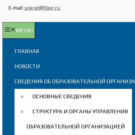
E-mail:
sokrat@fiber.ru
МЕНЮ
ГЛАВНАЯ
НОВОСТИ
СВЕДЕНИЯ ОБ ОБРАЗОВАТЕЛЬНОЙ ОРГАНИЗ
ОСНОВНЫЕ СВЕДЕНИЯ
СТРУКТУРА И ОРГАНЫ УПРАВЛЕНИЯ
ОБРАЗОВАТЕЛЬНОЙ ОРГАНИЗАЦИЕЙ