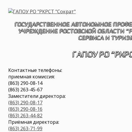
Перейти
к
содержимому
ГОСУДАРСТВЕННОЕ АВТОНОМНОЕ ПРОФ
УЧРЕЖДЕНИЕ РОСТОВСКОЙ ОБЛАСТИ "
СЕРВИСА И ТУРИЗ
ГАПОУ РО "РКРС
Контактные телефоны:
приемная комиссия:
(863) 290-08-14
(863) 263-45-67
Заместители директора:
(863) 290-08-17
(863) 290-08-16
(863) 263-44-82
Приёмная директора:
(863) 263-71-99