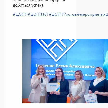
добиться успеха.
#ЦОПП
#ЦОПП161
#ЦОППРостов
#мероприятияЦ