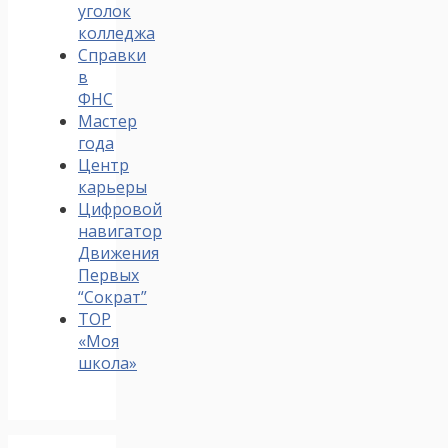
уголок
колледжа
Справки
в
ФНС
Мастер
года
Центр
карьеры
Цифровой
навигатор
Движения
Первых
“Сократ”
ТОР
«Моя
школа»