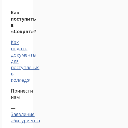
Как
поступить
в
«Сократ»?
Как
подать
документы
для
поступления
в
колледж
Принести
нам:
—
Заявление
абитуриента