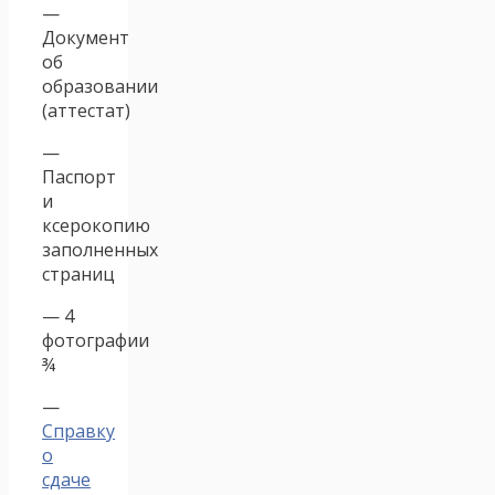
—
Документ
об
образовании
(аттестат)
—
Паспорт
и
ксерокопию
заполненных
страниц
— 4
фотографии
¾
—
Справку
о
сдаче