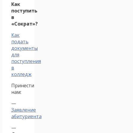
Как
поступить
в
«Сократ»?
Как
подать
документы
для
поступления
в
колледж
Принести
нам:
—
Заявление
абитуриента
—