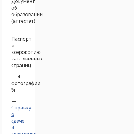
Документ
об
образовании
(аттестат)
—
Паспорт
и
ксерокопию
заполненных
страниц
— 4
фотографии
¾
—
Справку
о
сдаче
4
экзаменов