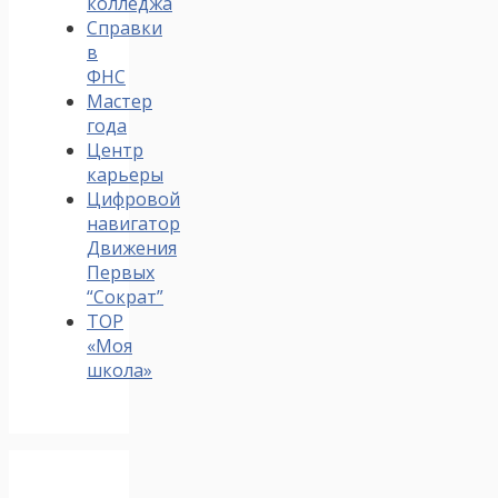
колледжа
Справки
в
ФНС
Мастер
года
Центр
карьеры
Цифровой
навигатор
Движения
Первых
“Сократ”
ТОР
«Моя
школа»