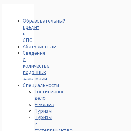
Образовательный
кредит
в
СПО
Абитуриентам
Сведения
о
количестве
поданных
заявлений
Специальности
Гостиничное
дело
Реклама
Туризм
Туризм
и
гостеприимство