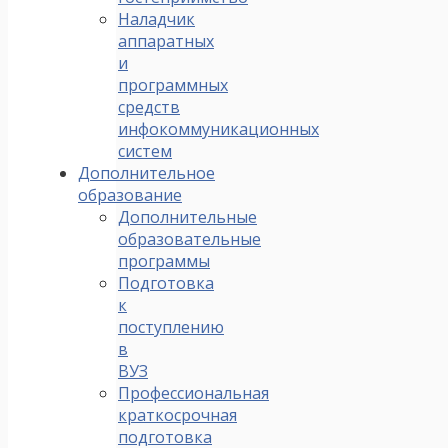
Наладчик
аппаратных
и
программных
средств
инфокоммуникационных
систем
Дополнительное
образование
Дополнительные
образовательные
программы
Подготовка
к
поступлению
в
ВУЗ
Профессиональная
краткосрочная
подготовка