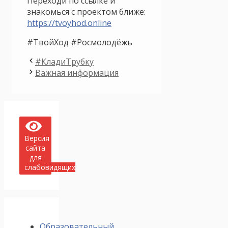
Переходи по ссылке и
знакомься с проектом ближе:
https://tvoyhod.online
#ТвойХод #Росмолодёжь
#КладиТрубку
Важная информация
Версия
сайта
для
слабовидящих
Образовательный