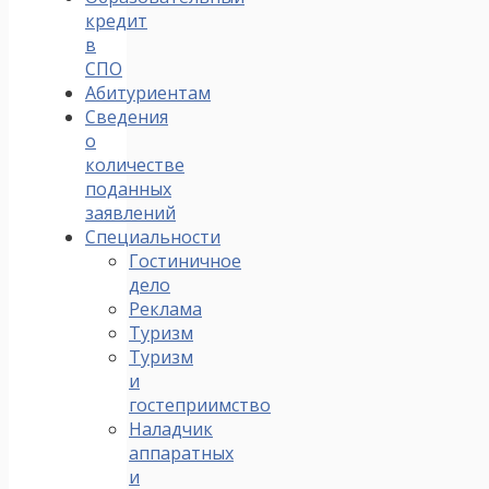
кредит
в
СПО
Абитуриентам
Сведения
о
количестве
поданных
заявлений
Специальности
Гостиничное
дело
Реклама
Туризм
Туризм
и
гостеприимство
Наладчик
аппаратных
и