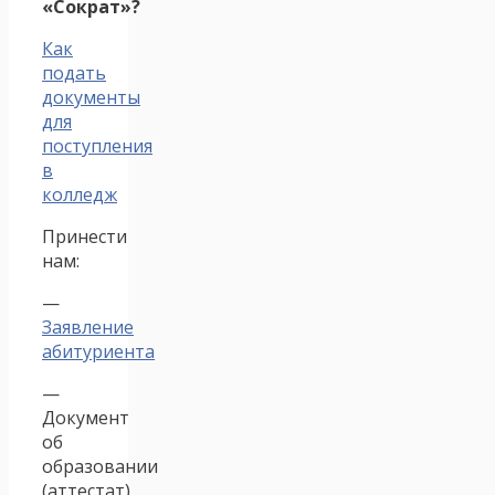
«Сократ»?
Как
подать
документы
для
поступления
в
колледж
Принести
нам:
—
Заявление
абитуриента
—
Документ
об
образовании
(аттестат)