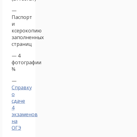
—
Паспорт
и
ксерокопию
заполненных
страниц
— 4
фотографии
¾
—
Справку
о
сдаче
4
экзаменов
на
ОГЭ