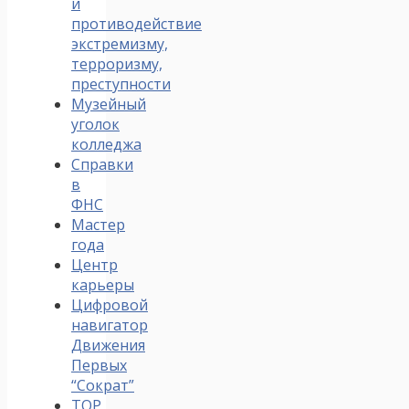
и
противодействие
экстремизму,
терроризму,
преступности
Музейный
уголок
колледжа
Справки
в
ФНС
Мастер
года
Центр
карьеры
Цифровой
навигатор
Движения
Первых
“Сократ”
ТОР