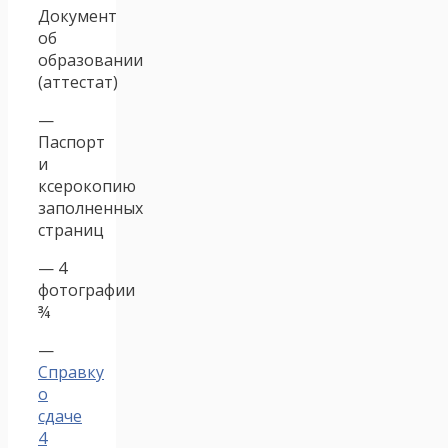
Документ
об
образовании
(аттестат)
—
Паспорт
и
ксерокопию
заполненных
страниц
— 4
фотографии
¾
—
Справку
о
сдаче
4