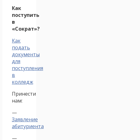
Как
поступить
в
«Сократ»?
Как
подать
документы
для
поступления
в
колледж
Принести
нам:
—
Заявление
абитуриента
—