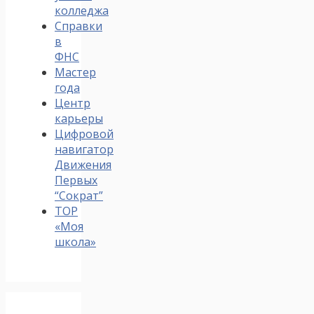
колледжа
Справки
в
ФНС
Мастер
года
Центр
карьеры
Цифровой
навигатор
Движения
Первых
“Сократ”
ТОР
«Моя
школа»