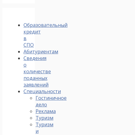
Образовательный
кредит
в
СПО
Абитуриентам
Сведения
о
количестве
поданных
заявлений
Специальности
Гостиничное
дело
Реклама
Туризм
Туризм
и