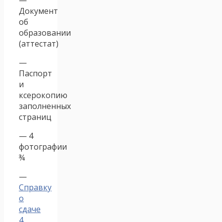
Документ
об
образовании
(аттестат)
—
Паспорт
и
ксерокопию
заполненных
страниц
— 4
фотографии
¾
—
Справку
о
сдаче
4