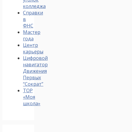
колледжа
Справки
в
ФНС
Мастер
года
Центр
карьеры
Цифровой
навигатор
Движения
Первых
“Сократ”
ТОР
«Моя
школа»