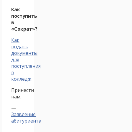
Как
поступить
в
«Сократ»?
Как
подать
документы
для
поступления
в
колледж
Принести
нам:
—
Заявление
абитуриента
—