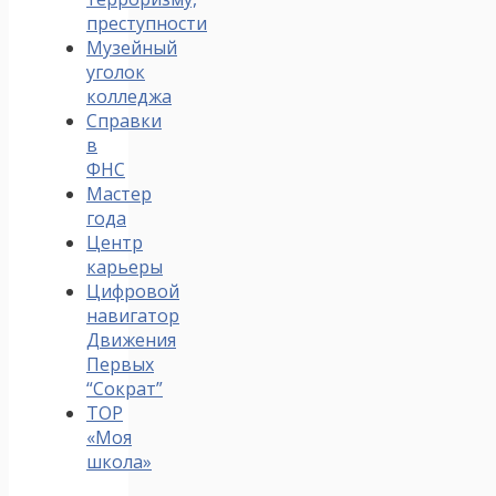
преступности
Музейный
уголок
колледжа
Справки
в
ФНС
Мастер
года
Центр
карьеры
Цифровой
навигатор
Движения
Первых
“Сократ”
ТОР
«Моя
школа»