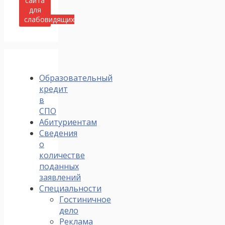
сайта
для
слабовидящих
Образовательный
кредит
в
СПО
Абитуриентам
Сведения
о
количестве
поданных
заявлений
Специальности
Гостиничное
дело
Реклама