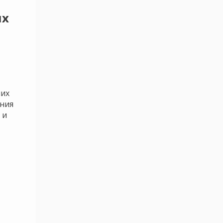
их
ших
ния
 и