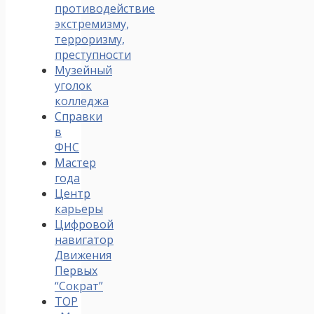
противодействие
экстремизму,
терроризму,
преступности
Музейный
уголок
колледжа
Справки
в
ФНС
Мастер
года
Центр
карьеры
Цифровой
навигатор
Движения
Первых
“Сократ”
ТОР