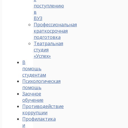
поступлению
в
ВУЗ
Профессиональная
краткосрочная
подготовка
Театральная
студия
«Успех»
В
помощь
студентам
Психологическая
помощь
Заочное
обучение
Противодействие
коррупции
Профилактика
и